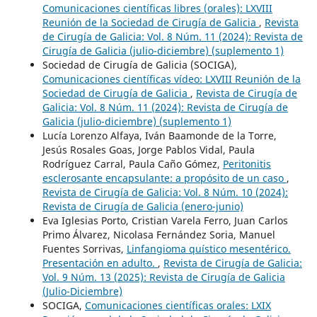
Comunicaciones científicas libres (orales): LXVIII
Reunión de la Sociedad de Cirugía de Galicia
,
Revista
de Cirugía de Galicia: Vol. 8 Núm. 11 (2024): Revista de
Cirugía de Galicia (julio-diciembre) (suplemento 1)
Sociedad de Cirugía de Galicia (SOCIGA),
Comunicaciones científicas vídeo: LXVIII Reunión de la
Sociedad de Cirugía de Galicia
,
Revista de Cirugía de
Galicia: Vol. 8 Núm. 11 (2024): Revista de Cirugía de
Galicia (julio-diciembre) (suplemento 1)
Lucía Lorenzo Alfaya, Iván Baamonde de la Torre,
Jesús Rosales Goas, Jorge Pablos Vidal, Paula
Rodríguez Carral, Paula Caño Gómez,
Peritonitis
esclerosante encapsulante: a propósito de un caso
,
Revista de Cirugía de Galicia: Vol. 8 Núm. 10 (2024):
Revista de Cirugía de Galicia (enero-junio)
Eva Iglesias Porto, Cristian Varela Ferro, Juan Carlos
Primo Álvarez, Nicolasa Fernández Soria, Manuel
Fuentes Sorrivas,
Linfangioma quístico mesentérico.
Presentación en adulto.
,
Revista de Cirugía de Galicia:
Vol. 9 Núm. 13 (2025): Revista de Cirugía de Galicia
(Julio-Diciembre)
SOCIGA,
Comunicaciones científicas orales: LXIX