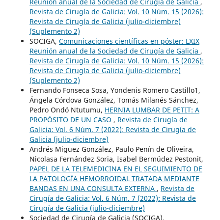
Reunión anual de la Sociedad de Cirugía de Galicia
,
Revista de Cirugía de Galicia: Vol. 10 Núm. 15 (2026):
Revista de Cirugía de Galicia (julio-diciembre)
(Suplemento 2)
SOCIGA,
Comunicaciones científicas en póster: LXIX
Reunión anual de la Sociedad de Cirugía de Galicia
,
Revista de Cirugía de Galicia: Vol. 10 Núm. 15 (2026):
Revista de Cirugía de Galicia (julio-diciembre)
(Suplemento 2)
Fernando Fonseca Sosa, Yondenis Romero Castillo1,
Ángela Córdova González, Tomás Milanés Sánchez,
Pedro Ondó Ntutumu,
HERNIA LUMBAR DE PETIT: A
PROPÓSITO DE UN CASO
,
Revista de Cirugía de
Galicia: Vol. 6 Núm. 7 (2022): Revista de Cirugía de
Galicia (julio-diciembre)
Andrés Miguez González, Paulo Penín de Oliveira,
Nicolasa Fernández Soria, Isabel Bermúdez Pestonit,
PAPEL DE LA TELEMEDICINA EN EL SEGUIMIENTO DE
LA PATOLOGÍA HEMORROIDAL TRATADA MEDIANTE
BANDAS EN UNA CONSULTA EXTERNA
,
Revista de
Cirugía de Galicia: Vol. 6 Núm. 7 (2022): Revista de
Cirugía de Galicia (julio-diciembre)
Sociedad de Cirugía de Galicia (SOCIGA),