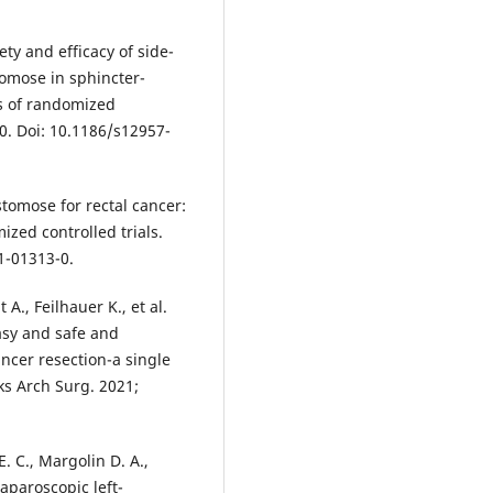
ety and efficacy of side-
omose in sphincter-
s of randomized
30. Doi: 10.1186/s12957-
tomose for rectal cancer:
zed controlled trials.
1-01313-0.
 A., Feilhauer K., et al.
asy and safe and
ncer resection-a single
ks Arch Surg. 2021;
E. C., Margolin D. A.,
laparoscopic left-