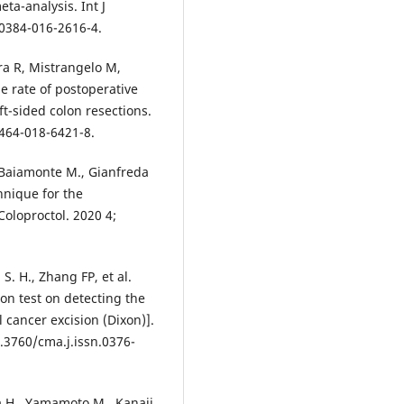
ta-analysis. Int J
00384-016-2616-4.
era R, Mistrangelo M,
e rate of postoperative
ft-sided colon resections.
0464-018-6421-8.
., Baiamonte M., Gianfreda
hnique for the
oloproctol. 2020 4;
S. H., Zhang FP, et al.
ion test on detecting the
 cancer excision (Dixon)].
0.3760/cma.j.issn.0376-
 H., Yamamoto M., Kanaji