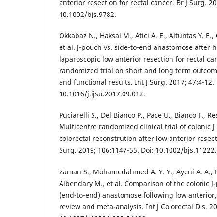
anterior resection for rectal cancer. Br J Surg. 2
10.1002/bjs.9782.
Okkabaz N., Haksal M., Atici A. E., Altuntas Y. E.
et al. J-pouch vs. side-to-end anastomose after 
laparoscopic low anterior resection for rectal ca
randomized trial on short and long term outcome
and functional results. Int J Surg. 2017; 47:4-12. 
10.1016/j.ijsu.2017.09.012.
Puciarelli S., Del Bianco P., Pace U., Bianco F., Res
Multicentre randomized clinical trial of colonic 
colorectal reconstrution after low anterior resecti
Surg. 2019; 106:1147-55. Doi: 10.1002/bjs.11222.
Zaman S., Mohamedahmed A. Y. Y., Ayeni A. A., P
Albendary M., et al. Comparison of the colonic J
(end-to-end) anastomose following low anterior, 
review and meta-analysis. Int J Colorectal Dis. 20