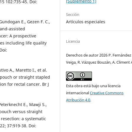
(Suplemento 1)
015 102:735-45. Doi:
Sección
Artículos especiales
, Gundogan E., Gezen F. C.,
hand-assisted
ncer: A prospective
Licencia
s including life quality
Doi:
Derechos de autor 2026 P. Fernández
Veiga, R. Vázquez Bouzán, A. Climent 
tivo A., Maretto I., et al.
J pouch or straight stapled
on for rectal cancer. Br J
Esta obra está bajo una licencia
internacional
Creative Commons
Atribución 4.0
.
eterknecht E., Mawji S.,
-pouch versus straight
resection: a systematic
22; 37:919-38. Doi: