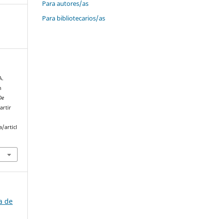
Para autores/as
Para bibliotecarios/as
A.
n
De
artir
/articl
a de