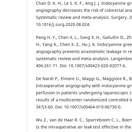
Chan D. K. H., Le S. K. F., Ang J. J. Indocyanine 
angiography decreases the risk of colorectal an
Systematic review and meta-analysis. Surgery. 2
10.1016/j.surg.2020.08.024.
Pang H. Y., Chen X. L., Song X. H., Galiullin D., Zh
H., Yang K., Chen X. Z., Hu J. K. Indocyanine gre
angiography prevents anastomotic leakage in rec
systematic review and meta-analysis. Langenbec
406:261-71. Doi: 10.1007/s00423-020-02077-6.
De Nardi P., Elmore U., Maggi G., Maggiore R., Bon
Intraoperative angiography with indocyanine g
perfusion in patients undergoing laparoscopic co
results of a multicenter randomized controlled t
34:53-60. Doi: 10.1007/s00464-019-06730-0.
Wu Z., van de Haar R. C., Sparreboom C. L., Boersema
Is the intraoperative air leak test effective in th