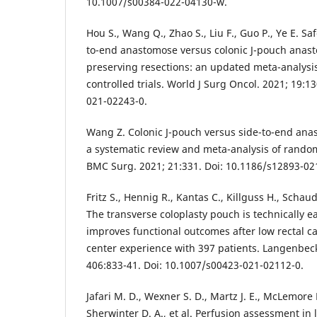
10.1007/s00384-022-04130-w.
Hou S., Wang Q., Zhao S., Liu F., Guo P., Ye E. Saf
to-end anastomose versus colonic J-pouch anast
preserving resections: an updated meta-analysi
controlled trials. World J Surg Oncol. 2021; 19:1
021-02243-0.
Wang Z. Colonic J-pouch versus side-to-end anas
a systematic review and meta-analysis of randomi
BMC Surg. 2021; 21:331. Doi: 10.1186/s12893-02
Fritz S., Hennig R., Kantas C., Killguss H., Schaudt
The transverse coloplasty pouch is technically e
improves functional outcomes after low rectal ca
center experience with 397 patients. Langenbec
406:833-41. Doi: 10.1007/s00423-021-02112-0.
Jafari M. D., Wexner S. D., Martz J. E., McLemore 
Sherwinter D. A., et al. Perfusion assessment in 