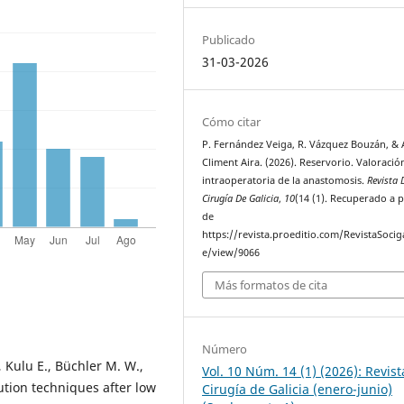
Publicado
31-03-2026
Cómo citar
P. Fernández Veiga, R. Vázquez Bouzán, & 
Climent Aira. (2026). Reservorio. Valoració
intraoperatoria de la anastomosis.
Revista 
Cirugía De Galicia
,
10
(14 (1). Recuperado a p
de
https://revista.proeditio.com/RevistaSociga
e/view/9066
Más formatos de cita
Número
, Kulu E., Büchler M. W.,
Vol. 10 Núm. 14 (1) (2026): Revist
rution techniques after low
Cirugía de Galicia (enero-junio)