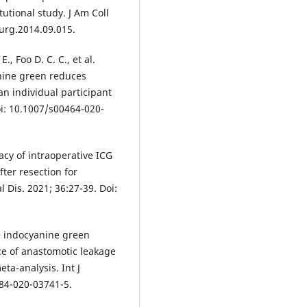
tutional study. J Am Coll
surg.2014.09.015.
E., Foo D. C. C., et al.
anine green reduces
an individual participant
oi: 10.1007/s00464-020-
cacy of intraoperative ICG
ter resection for
l Dis. 2021; 36:27-39. Doi:
ive indocyanine green
e of anastomotic leakage
ta-analysis. Int J
384-020-03741-5.