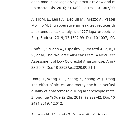
anastomotic leakage? A systematic review and me
Colorectal Dis. 2016; 31:1409-17. Doi: 10.1007/s
Allaix M. E., Lena A., Degiuli M., Arezzo A., Pass
Morino M. Intraoperative air leak test reduces th
anastomotic leak: analysis of 777 laparoscopic le
Surg Endosc. 2019; 33:1592-99. Doi: 10.1007/s0
Crafa F., Striano A., Esposito F., Rossetti A. R. R
V., et al. The "Reverse Air-Leak Test": A New Tec
Assessment of Low Colorectal Anastomose. Ann C
38:20–7. Doi: 10.3393/ac.2020.09.21.1.
Dong H., Wang Y. L., Zhang X., Zhang W. J., Dong 
The effect of air test and methylene blue perfus
quality of anastomose during laparoscopic rectal
Zhonghua Yi Xue Za Zhi. 2019; 99:939-42. Doi: 1
2491.2019. 12.012.
Shibuya N., Matsuda T., Yamashita K., Hasegawa