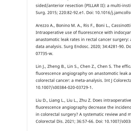
sided/anterior resection (PILLAR II): a multi-insti
Surg. 2015; 220:82-92.e1. Doi: 10.1016/j.jamcoll
Arezzo A., Bonino M. A., Ris F., Boni L., Cassinotti 
Intraoperative use of fluorescence with indocy
anastomotic leak rates in rectal cancer surgery: 
data analysis. Surg Endosc. 2020; 34:4281-90. D
07735-w.
Lin J., Zheng B., Lin S., Chen Z., Chen S. The effi
fluorescence angiography on anastomotic leak af
colorectal cancer: a meta-analysis. Int J Colorecta
10.1007/s00384-020-03729-1.
Liu D., Liang L., Liu L., Zhu Z. Does intraoperat
fluorescence angiography decrease the incidenc
in colorectal surgery? A systematic review and me
Colorectal Dis. 2021; 36:57-66. Doi: 10.1007/s00