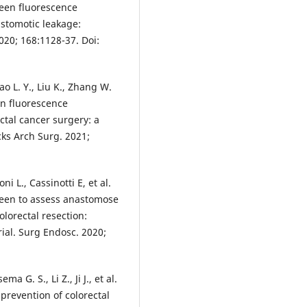
green fluorescence
astomotic leakage:
020; 168:1128-37. Doi:
ao L. Y., Liu K., Zhang W.
en fluorescence
tal cancer surgery: a
ks Arch Surg. 2021;
i L., Cassinotti E, et al.
reen to assess anastomose
lorectal resection:
rial. Surg Endosc. 2020;
 G. S., Li Z., Ji J., et al.
e prevention of colorectal