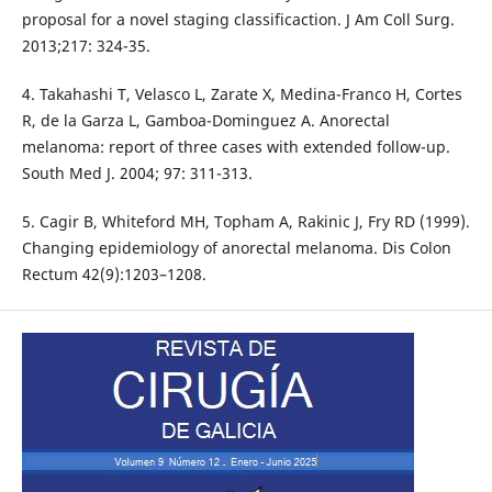
proposal for a novel staging classificaction. J Am Coll Surg.
2013;217: 324-35.
4. Takahashi T, Velasco L, Zarate X, Medina-Franco H, Cortes
R, de la Garza L, Gamboa-Dominguez A. Anorectal
melanoma: report of three cases with extended follow-up.
South Med J. 2004; 97: 311-313.
5. Cagir B, Whiteford MH, Topham A, Rakinic J, Fry RD (1999).
Changing epidemiology of anorectal melanoma. Dis Colon
Rectum 42(9):1203–1208.