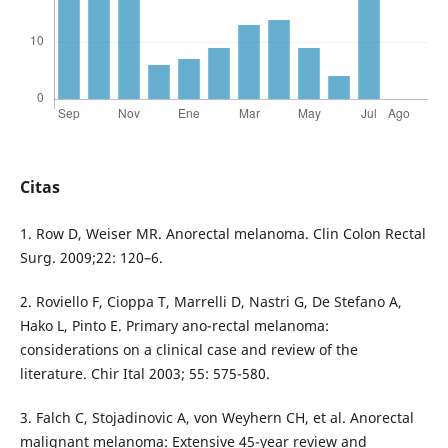
Citas
1. Row D, Weiser MR. Anorectal melanoma. Clin Colon Rectal
Surg. 2009;22: 120–6.
2. Roviello F, Cioppa T, Marrelli D, Nastri G, De Stefano A,
Hako L, Pinto E. Primary ano-rectal melanoma:
considerations on a clinical case and review of the
literature. Chir Ital 2003; 55: 575-580.
3. Falch C, Stojadinovic A, von Weyhern CH, et al. Anorectal
malignant melanoma: Extensive 45-year review and