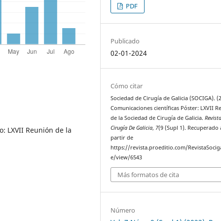
PDF
Publicado
02-01-2024
Cómo citar
Sociedad de Cirugía de Galicia (SOCIGA). (2
Comunicaciones científicas Póster: LXVII 
de la Sociedad de Cirugía de Galicia.
Revist
Cirugía De Galicia
,
7
(9 (Supl 1). Recuperado 
: LXVII Reunión de la
partir de
https://revista.proeditio.com/RevistaSociga
e/view/6543
Más formatos de cita
Número