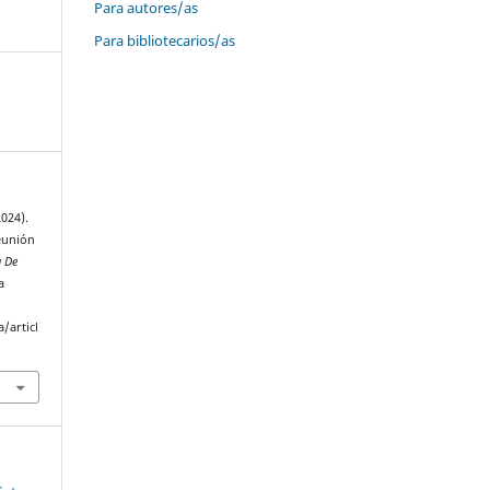
Para autores/as
Para bibliotecarios/as
024).
Reunión
a De
a
/articl