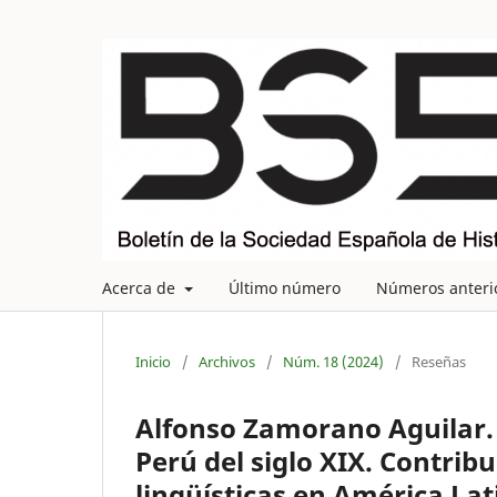
Acerca de
Último número
Números anteri
Inicio
/
Archivos
/
Núm. 18 (2024)
/
Reseñas
Alfonso Zamorano Aguilar. 
Perú del siglo XIX. Contribu
lingüísticas en América Lati