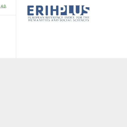
 4.0
.