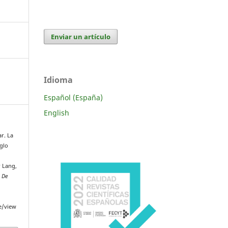
Enviar un artículo
Idioma
Español (España)
English
r. La
iglo
r Lang,
 De
le/view