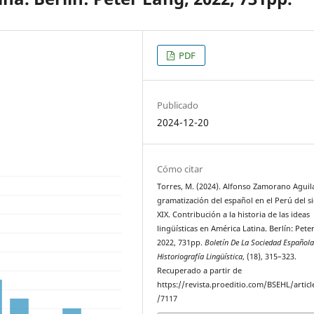
PDF
Publicado
2024-12-20
Cómo citar
Torres, M. (2024). Alfonso Zamorano Aguila
gramatización del español en el Perú del s
XIX. Contribución a la historia de las ideas
lingüísticas en América Latina. Berlín: Pete
2022, 731pp.
Boletín De La Sociedad Española
Historiografía Lingüística
, (18), 315–323.
Recuperado a partir de
https://revista.proeditio.com/BSEHL/artic
/7117