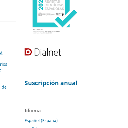
TA
rios
:
Suscripción anual
d de
Idioma
Español (España)