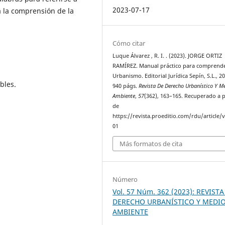
2023-07-17
a la comprensión de la
Cómo citar
Luque Álvarez , R. I. . (2023). JORGE ORTIZ
RAMÍREZ. Manual práctico para comprende
Urbanismo. Editorial Jurídica Sepín, S.L., 2
bles.
940 págs.
Revista De Derecho Urbanístico Y M
Ambiente
,
57
(362), 163–165. Recuperado a p
de
https://revista.proeditio.com/rdu/article/
01
Más formatos de cita
Número
Vol. 57 Núm. 362 (2023): REVISTA
DERECHO URBANÍSTICO Y MEDI
AMBIENTE