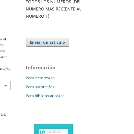
TODOS LOS NÚMEROS (DEL
NÚMERO MÁS RECIENTE AL
NÚMERO 1)
r el
Enviar un artículo
023.
edio
artir
Información
view/60
Para lectores/as
Para autores/as
Para bibliotecarios/as
 DE
O