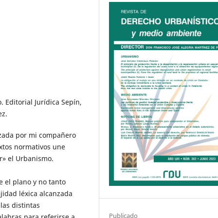
Editorial Jurídica Sepín,
ez.
izada por mi compañero
extos normativos une
» el Urbanismo.
 el plano y no tanto
jidad léxica alcanzada
las distintas
Publicado
abras para referirse a