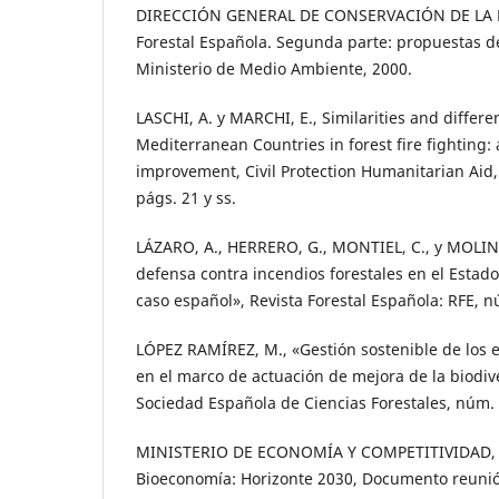
DIRECCIÓN GENERAL DE CONSERVACIÓN DE LA N
Forestal Española. Segunda parte: propuestas de 
Ministerio de Medio Ambiente, 2000.
LASCHI, A. y MARCHI, E., Similarities and diffe
Mediterranean Countries in forest fire fighting: 
improvement, Civil Protection Humanitarian Aid
págs. 21 y ss.
LÁZARO, A., HERRERO, G., MONTIEL, C., y MOLINA
defensa contra incendios forestales en el Estado
caso español», Revista Forestal Española: RFE, n
LÓPEZ RAMÍREZ, M., «Gestión sostenible de los e
en el marco de actuación de mejora de la biodiv
Sociedad Española de Ciencias Forestales, núm. 
MINISTERIO DE ECONOMÍA Y COMPETITIVIDAD, E
Bioeconomía: Horizonte 2030, Documento reunión