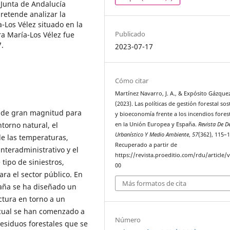
 Junta de Andalucía
retende analizar la
a-Los Vélez situado en la
Publicado
ra María-Los Vélez fue
7.
2023-07-17
Cómo citar
Martínez Navarro, J. A., & Expósito Gázquez,
(2023). Las políticas de gestión forestal sos
o de gran magnitud para
y bioeconomía frente a los incendios fores
torno natural, el
en la Unión Europea y España.
Revista De D
Urbanístico Y Medio Ambiente
,
57
(362), 115–1
de las temperaturas,
Recuperado a partir de
nteradministrativo y el
https://revista.proeditio.com/rdu/article/
 tipo de siniestros,
00
ra el sector público. En
Más formatos de cita
paña se ha diseñado un
tura en torno a un
 cual se han comenzado a
Número
residuos forestales que se