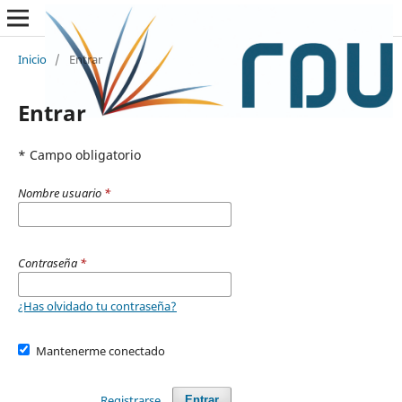
Inicio
/
Entrar
Entrar
* Campo obligatorio
Nombre usuario
*
Contraseña
*
¿Has olvidado tu contraseña?
Mantenerme conectado
Registrarse
Entrar