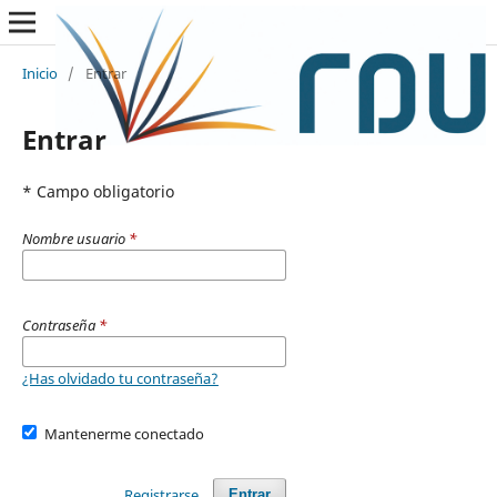
Inicio
/
Entrar
Entrar
* Campo obligatorio
Nombre usuario
*
Contraseña
*
¿Has olvidado tu contraseña?
Mantenerme conectado
Registrarse
Entrar