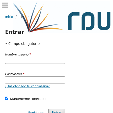
Inicio
/
Entrar
Entrar
* Campo obligatorio
Nombre usuario
*
Contraseña
*
¿Has olvidado tu contraseña?
Mantenerme conectado
Registrarse
Entrar