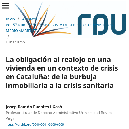
Inicio
/
Archivos
/
Vol. 57 Núm. 362 (2023): REVISTA DE DERECHO URBANÍSTICO Y
MEDIO AMBIENTE
/
Urbanismo
La obligación al realojo en una
vivienda en un contexto de crisis
en Cataluña: de la burbuja
inmobiliaria a la crisis sanitaria
Josep Ramón Fuentes i Gasó
Profesor titular de Derecho Administrativo Universidad Rovira i
Virgili
https://orcid.org/0000-0001-5669-6009