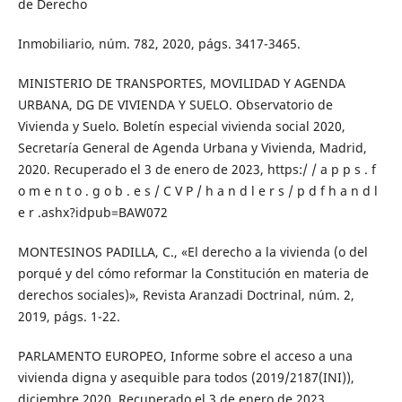
de Derecho
Inmobiliario, núm. 782, 2020, págs. 3417-3465.
MINISTERIO DE TRANSPORTES, MOVILIDAD Y AGENDA
URBANA, DG DE VIVIENDA Y SUELO. Observatorio de
Vivienda y Suelo. Boletín especial vivienda social 2020,
Secretaría General de Agenda Urbana y Vivienda, Madrid,
2020. Recuperado el 3 de enero de 2023, https:/ / a p p s . f
o m e n t o . g o b . e s / C V P / h a n d l e r s / p d f h a n d l
e r .ashx?idpub=BAW072
MONTESINOS PADILLA, C., «El derecho a la vivienda (o del
porqué y del cómo reformar la Constitución en materia de
derechos sociales)», Revista Aranzadi Doctrinal, núm. 2,
2019, págs. 1-22.
PARLAMENTO EUROPEO, Informe sobre el acceso a una
vivienda digna y asequible para todos (2019/2187(INI)),
diciembre 2020. Recuperado el 3 de enero de 2023,