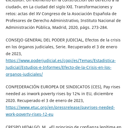
ciudad», en La ciudad del siglo XXI. Transformaciones y
retos: actas del XV Congreso de la Asociación Española de
Profesores de Derecho Administrativo, Instituto Nacional de
Administración Pública, Madrid, 2020, págs. 273-284.
CONSEJO GENERAL DEL PODER JUDICIAL, Efectos de la crisis
en los órganos judiciales, Serie. Recuperado el 3 de enero
de 2023,
https://www.poderjudicial.es/cgpj/es/Temas/Estadistica-
Judicial/Estudios-e-Informes/Efecto-de-la-Crisis-en-los-
organos-judiciales/
CONFEDERACIÓN EUROPEA DE SINDICATOS (CES), Pay rises
needed as inwork poverty rises by 12% in EU, diciembre
2020. Recuperado el 3 de enero de 2023,
https://www.etuc.org/en/pressrelease/payrises-needed-
work-poverty-rises-12-eu
CRESPO HIDALGO, M., «El principio de confianza legítima en