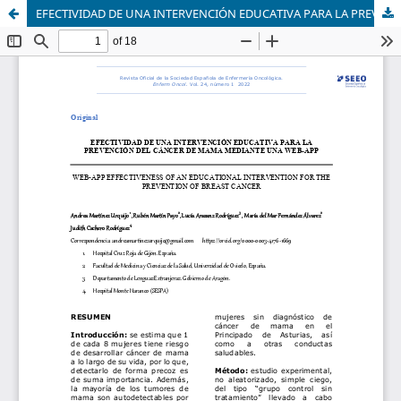
EFECTIVIDAD DE UNA INTERVENCIÓN EDUCATIVA PARA LA PREVENCIÓN DEL CÁNCER DE MAMA MEDIANTE UNA WEB-APP